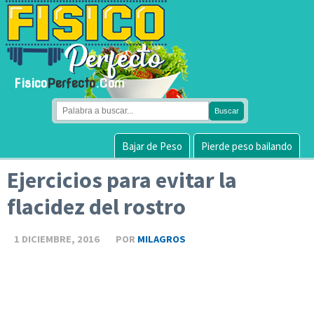
Fisico
Perfecto
.Com
Bajar de Peso
Pierde peso bailando
Ejercicios para evitar la
flacidez del rostro
1 DICIEMBRE, 2016
POR
MILAGROS