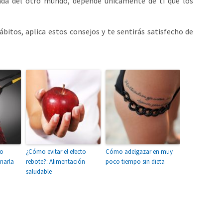
da del otro mundo, depende únicamente de ti que los
bitos, aplica estos consejos y te sentirás satisfecho de
co
¿Cómo evitar el efecto
Cómo adelgazar en muy
narla
rebote?: Alimentación
poco tiempo sin dieta
saludable