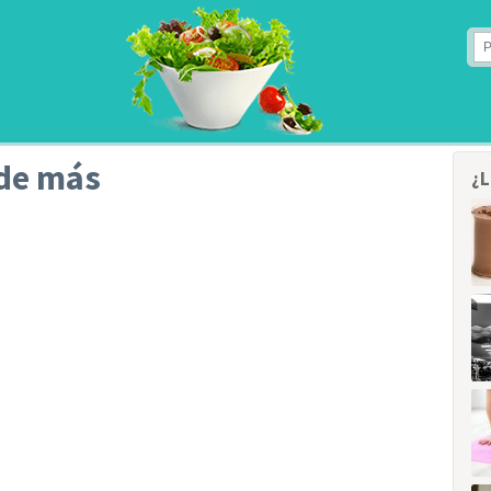
de más
¿L