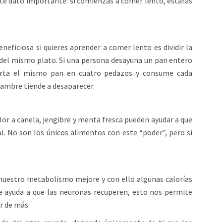
ste dato importante: si comienzas a comer lento, estarás
neficiosa si quieres aprender a comer lento es dividir la
del mismo plato. Si una persona desayuna un pan entero
corta el mismo pan en cuatro pedazos y consume cada
hambre tiende a desaparecer.
or a canela, jengibre y menta fresca pueden ayudar a que
 No son los únicos alimentos con este “poder”, pero sí
nuestro metabolismo mejore y con ello algunas calorías
 ayuda a que las neuronas recuperen, esto nos permite
r de más.