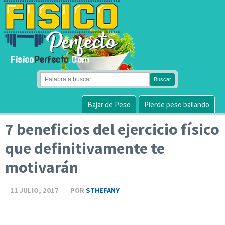
Fisico
Perfecto
.Com
Bajar de Peso
Pierde peso bailando
7 beneficios del ejercicio físico
que definitivamente te
motivarán
11 JULIO, 2017
POR
STHEFANY