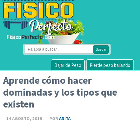
Fisico
Perfecto
.Com
Bajar de Peso
Pierde peso bailando
Aprende cómo hacer
dominadas y los tipos que
existen
14 AGOSTO, 2019
POR
ANITA